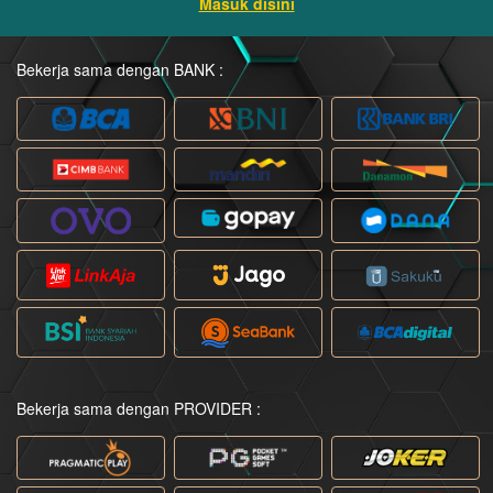
Masuk disini
Bekerja sama dengan BANK :
Bekerja sama dengan PROVIDER :