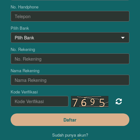
No. Handphone
Pilih Bank
No. Rekening
Nama Rekening
Kode Verifikasi
Sudah punya akun?