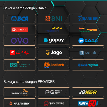
Bekerja sama dengan BANK :
Bekerja sama dengan PROVIDER :