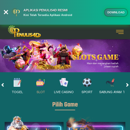
APLIKASI PENULIS4D RESMI
DOWNLOAD
Kini Telah Tersedia Aplikasi Android
TOGEL
SLOT
LIVE CASINO
SPORT
SABUNG AYAM
TEM
Pilih Game