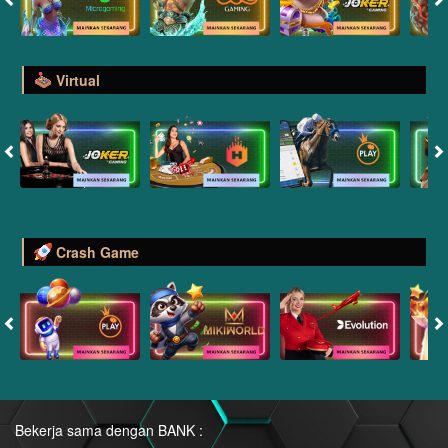
Virtual
Crash Game
Bekerja sama dengan BANK :