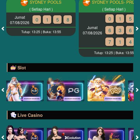
SYDNEY POOLS
SYDNEY POOLS- PRIZE
( Setiap Hari )
( Setiap Hari )
Jumat
0
1
5
0
1
5
8
07/08/2026
Jumat
6
3
6
Tutup: 13:25 | Buka: 13:55
07/08/2026
7
1
4
Tutup: 13:25 | Buka: 13:55
Slot
Live Casino