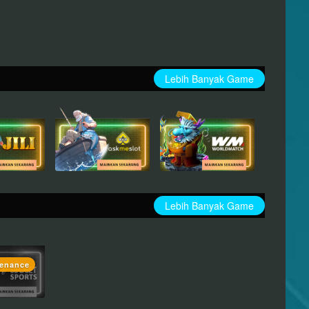
Lebih Banyak Game
Lebih Banyak Game
tenance