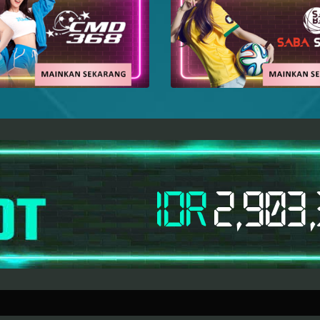
IDR
2,903