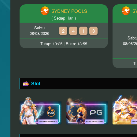
SYDNEY POOLS
S
( Setiap Hari )
Sabtu
2
4
1
3
08/08/2026
Sabt
08/08/2
Tutup: 13:25 | Buka: 13:55
Tu
Slot