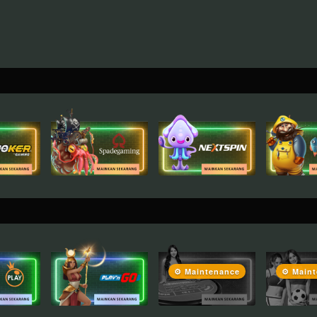
⚙ Maintenance
⚙ Main