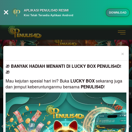
APLIKASI PENULIS4D RESMI
DOWNLOAD
Kini Telah Tersedia Aplikasi Android
Previous
Nex
×
🎁
BANYAK HADIAH MENANTI DI LUCKY BOX PENULIS4D!
🎁
Mau kejutan spesial hari ini? Buka
LUCKY BOX
sekarang juga
dan jemput keberuntunganmu bersama
PENULIS4D
!
 Togel Online & Judi Slot Online Terbaik Resmi dan Terpercaya 100% Pasti Bayar
MASUK
DAFTAR