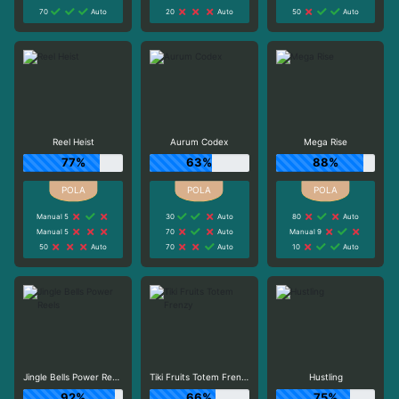
70
Auto
20
Auto
50
Auto
Reel Heist
Aurum Codex
Mega Rise
77%
63%
88%
Manual 5
30
Auto
80
Auto
Manual 5
70
Auto
Manual 9
50
Auto
70
Auto
10
Auto
Jingle Bells Power Reels
Tiki Fruits Totem Frenzy
Hustling
92%
66%
75%