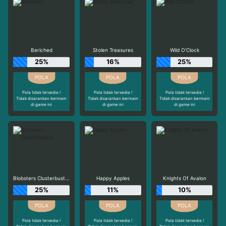
Beriched
Stolen Treasures
Wild O'Clock
25%
16%
25%
Pola tidak tersedia !
Pola tidak tersedia !
Pola tidak tersedia !
Tidak disarankan bermain
Tidak disarankan bermain
Tidak disarankan bermain
di game ini
di game ini
di game ini
Blobsters Clusterbuster
Happy Apples
Knights Of Avalon
25%
11%
10%
Pola tidak tersedia !
Pola tidak tersedia !
Pola tidak tersedia !