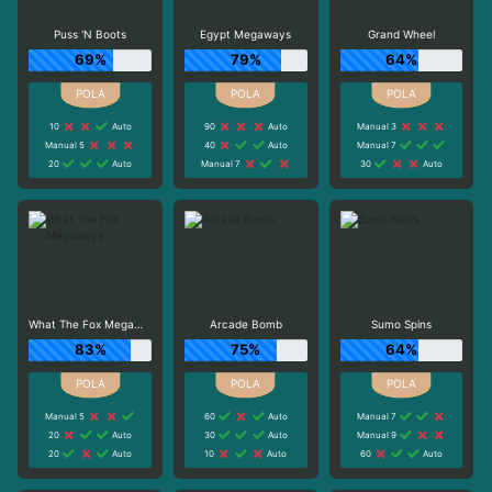
Puss 'N Boots
Egypt Megaways
Grand Wheel
69%
79%
64%
10
Auto
90
Auto
Manual 3
Manual 5
40
Auto
Manual 7
20
Auto
Manual 7
30
Auto
What The Fox Megaways
Arcade Bomb
Sumo Spins
83%
75%
64%
Manual 5
60
Auto
Manual 7
20
Auto
30
Auto
Manual 9
20
Auto
10
Auto
60
Auto