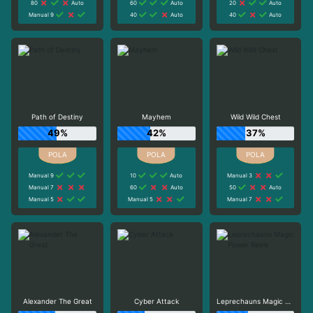
80
Auto
60
Auto
20
Auto
Manual 9
40
Auto
40
Auto
Path of Destiny
Mayhem
Wild Wild Chest
49%
42%
37%
Manual 9
10
Auto
Manual 3
Manual 7
60
Auto
50
Auto
Manual 5
Manual 5
Manual 7
Alexander The Great
Cyber Attack
Leprechauns Magic Power Reels