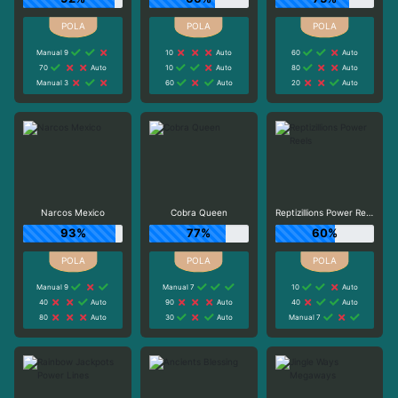
Manual 9
10
Auto
60
Auto
70
Auto
10
Auto
80
Auto
Manual 3
60
Auto
20
Auto
Narcos Mexico
Cobra Queen
Reptizillions Power Reels
93%
77%
60%
Manual 9
Manual 7
10
Auto
40
Auto
90
Auto
40
Auto
80
Auto
30
Auto
Manual 7