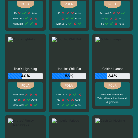
40
Auto
50
Auto
Manual 5
Manual 3
70
Auto
50
Auto
Manual 5
Manual 3
50
Auto
Thor's Lightning
Hot Hot Chilli Pot
Golden Lamps
40%
53%
34%
Manual 9
Manual 9
Pola tidak tersedia !
Tidak disarankan bermain
60
Auto
60
Auto
di game ini
Manual 9
20
Auto