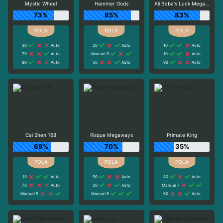
Mystic Wheel
Hammer Gods
Ali Baba's Luck Megaways
73%
85%
83%
30
Auto
20
Auto
10
Auto
70
Auto
Manual 9
10
Auto
90
Auto
50
Auto
90
Auto
Cai Shen 168
Risque Megaways
Primate King
69%
70%
35%
10
Auto
90
Auto
80
Auto
70
Auto
20
Auto
Manual 7
Manual 5
Manual 5
60
Auto