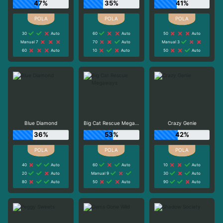
47%
35%
41%
30
Auto
60
Auto
50
Auto
Manual 7
70
Auto
Manual 3
60
Auto
10
Auto
50
Auto
Blue Diamond
Big Cat Rescue Megaways
Crazy Genie
36%
53%
42%
40
Auto
60
Auto
10
Auto
20
Auto
Manual 9
30
Auto
80
Auto
50
Auto
90
Auto