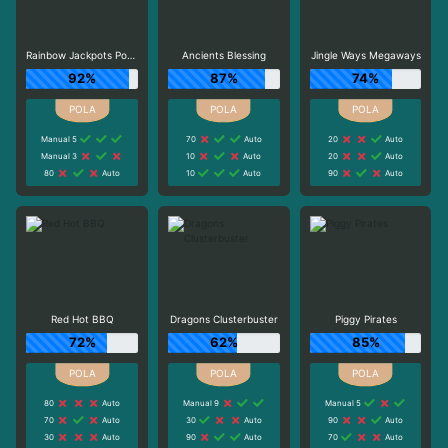
Rainbow Jackpots Power Lines
Ancients Blessing
Jingle Ways Megaways
92%
87%
74%
Manual 5
70
Auto
20
Auto
Manual 3
10
Auto
20
Auto
80
Auto
10
Auto
90
Auto
Red Hot BBQ
Dragons Clusterbuster
Piggy Pirates
72%
62%
85%
80
Auto
Manual 9
Manual 5
70
Auto
30
Auto
90
Auto
30
Auto
90
Auto
70
Auto