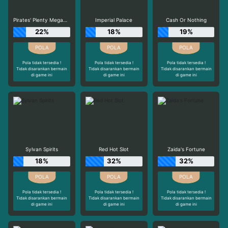
Pirates' Plenty Megaways
Imperial Palace
Cash Or Nothing
22%
18%
19%
Pola tidak tersedia !
Pola tidak tersedia !
Pola tidak tersedia !
Tidak disarankan bermain
Tidak disarankan bermain
Tidak disarankan bermain
di game ini
di game ini
di game ini
Sylvan Spirits
Red Hot Slot
Zaida's Fortune
18%
32%
32%
Pola tidak tersedia !
Pola tidak tersedia !
Pola tidak tersedia !
Tidak disarankan bermain
Tidak disarankan bermain
Tidak disarankan bermain
di game ini
di game ini
di game ini