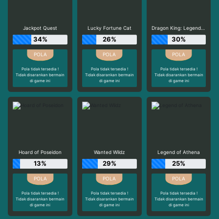
Jackpot Quest
Lucky Fortune Cat
Dragon King: Legend Of The Seas
34%
26%
30%
Pola tidak tersedia !
Pola tidak tersedia !
Pola tidak tersedia !
Tidak disarankan bermain
Tidak disarankan bermain
Tidak disarankan bermain
di game ini
di game ini
di game ini
Hoard of Poseidon
Wanted Wildz
Legend of Athena
13%
29%
25%
Pola tidak tersedia !
Pola tidak tersedia !
Pola tidak tersedia !
Tidak disarankan bermain
Tidak disarankan bermain
Tidak disarankan bermain
di game ini
di game ini
di game ini