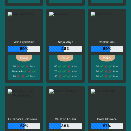
Wild Expedition
Ninja Ways
Rock'n'Lock
59%
46%
59%
60
Auto
60
Auto
50
Auto
Manual 9
70
Auto
20
Auto
20
Auto
50
Auto
20
Auto
Ali Baba's Luck Power Reels
Vault of Anubis
Cash Ultimate
52%
38%
57%