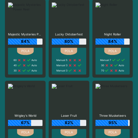
Majestic Mysteries Power Reel
Lucky Oktoberfest
Night Roller
84%
80%
84%
60
Auto
Manual 5
Manual 7
40
Auto
Manual 3
30
Auto
30
Auto
Manual 3
70
Auto
Wrigley's World
Laser Fruit
Three Musketeers
67%
82%
95%