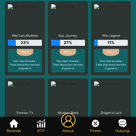
Wild Cats Multiline
Epic Journey
RA's Legend
23%
27%
11%
Pola tidak tersedia !
Pola tidak tersedia !
Pola tidak tersedia !
Tidak disarankan bermain
Tidak disarankan bermain
Tidak disarankan bermain
di game ini
di game ini
di game ini
Forever 7's
Mystery Reels
Dragon's Luck
31%
31%
33%
Beranda
RTP
Masuk
Promo
Hubungi