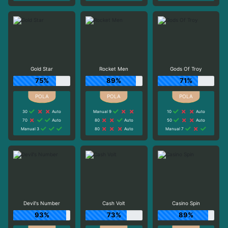
Gold Star
Rocket Men
Gods Of Troy
75%
89%
71%
30
Auto
Manual 9
10
Auto
70
Auto
80
Auto
50
Auto
Manual 3
80
Auto
Manual 7
Devil's Number
Cash Volt
Casino Spin
93%
73%
89%