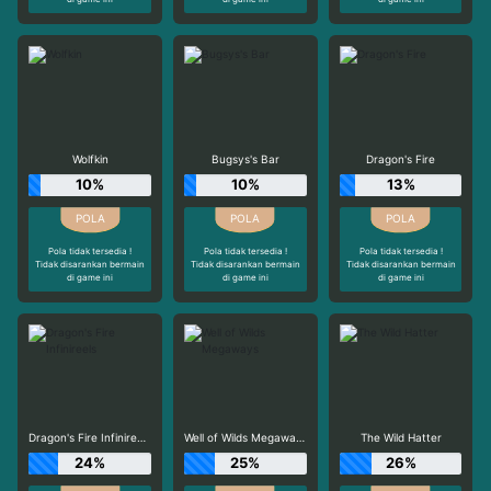
Wolfkin
Bugsys's Bar
Dragon's Fire
10%
10%
13%
Pola tidak tersedia !
Pola tidak tersedia !
Pola tidak tersedia !
Tidak disarankan bermain
Tidak disarankan bermain
Tidak disarankan bermain
di game ini
di game ini
di game ini
Dragon's Fire Infinireels
Well of Wilds Megaways
The Wild Hatter
24%
25%
26%