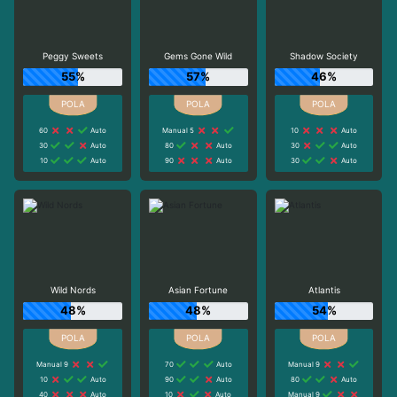
Peggy Sweets
Gems Gone Wild
Shadow Society
55%
57%
46%
60
Auto
Manual 5
10
Auto
30
Auto
80
Auto
30
Auto
10
Auto
90
Auto
30
Auto
Wild Nords
Asian Fortune
Atlantis
48%
48%
54%
Manual 9
70
Auto
Manual 9
10
Auto
90
Auto
80
Auto
40
Auto
10
Auto
Manual 9