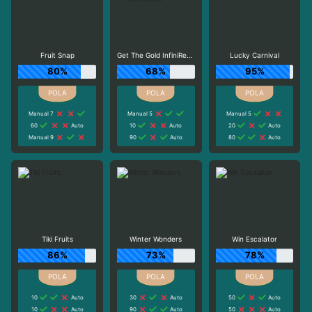
Fruit Snap
Get The Gold InfiniReels
Lucky Carnival
80%
68%
95%
Manual 7
Manual 5
Manual 5
60
Auto
10
Auto
20
Auto
Manual 9
90
Auto
80
Auto
Tiki Fruits
Winter Wonders
Win Escalator
86%
73%
78%
10
Auto
30
Auto
50
Auto
10
Auto
90
Auto
50
Auto