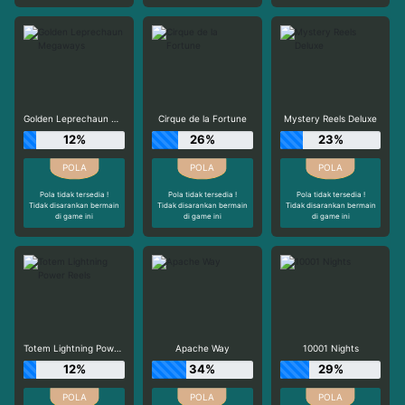
Golden Leprechaun Megaways
Cirque de la Fortune
Mystery Reels Deluxe
12%
26%
23%
Pola tidak tersedia !
Pola tidak tersedia !
Pola tidak tersedia !
Tidak disarankan bermain
Tidak disarankan bermain
Tidak disarankan bermain
di game ini
di game ini
di game ini
Totem Lightning Power Reels
Apache Way
10001 Nights
12%
34%
29%