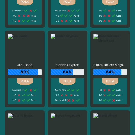
Manual 9
Manual 5
80
Auto
90
Auto
40
Auto
50
Auto
50
Auto
70
Auto
80
Auto
Joe Exotic
Golden Cryptex
Blood Suckers Megaways
89%
66%
84%
Manual 5
Manual 5
30
Auto
30
Auto
80
Auto
90
Auto
80
Auto
Manual 5
20
Auto