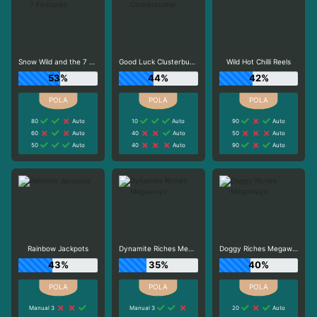
Snow Wild and the 7 Features
Good Luck Clusterbuster
Wild Hot Chilli Reels
53%
44%
42%
80
Auto
10
Auto
90
Auto
60
Auto
40
Auto
50
Auto
50
Auto
40
Auto
90
Auto
Rainbow Jackpots
Dynamite Riches Megaways
Doggy Riches Megaways
43%
35%
40%
Manual 3
Manual 3
20
Auto